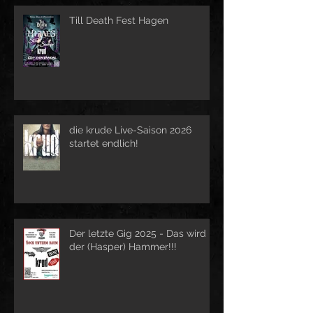
Till Death Fest Hagen
die krude Live-Saison 2026
startet endlich!
Der letzte Gig 2025 - Das wird
der (Hasper) Hammer!!!