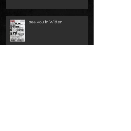
see you in Witten
Video zu "dead to me" ist da!
Neue Gigs in 2025