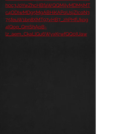
h0c3J0YwZhcHBfaWQQMjIyMDM5MT
c4ODIwMDg5MgABHiKAPqUsjZIcqN3
75feuW1bn8XMT97vHB7_zhPHfUkpg
4IQoq_QmShApB-
lz_aem_CkaLlGu6WyxKrwfQQ0IUaw