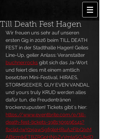
Till Death Fest Hagen
Wir freuen uns sehr auf unseren 
ersten Gig in 2026 beim TILL DEATH 
FEST in der Stadthalle Hagen! Geiles 
Line-Up, geiler Anlass: Veranstalter 
buchner.rocks
 gibt sich das Ja-Wort 
und feiert dies mit einem amtlich 
besetzten Mini-Festival. HIRAES, 
STORMSEEKER, GUY EVEN VANDAL 
und yours truly KRUD werden alles 
dafür tun, die Freudentränen 
trockenzupusten! Tickets gibt´s hier: 
https://www.eventbrite.com/e/till-
death-fest-tickets-1981309196141?
fbclid=IwY2xjawSgfi9leHRuA2FlbQIxM
ABicmlkETBZRGpHN0ZvVmlaSGJkdD