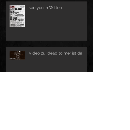
see you in Witten
Video zu "dead to me" ist da!
Neue Gigs in 2025
Erster Live-Gig 2025