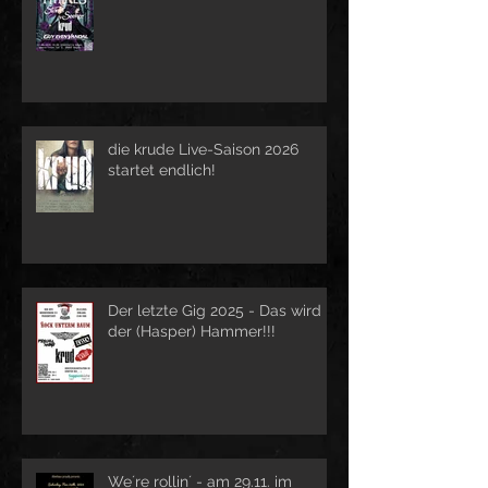
die krude Live-Saison 2026
startet endlich!
Der letzte Gig 2025 - Das wird
der (Hasper) Hammer!!!
We´re rollin´ - am 29.11. im