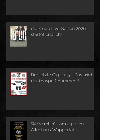
die krude Live-Saison 2026
startet endlich!
Der letzte Gig 2025 - Das wird
der (Hasper) Hammer!!!
We´re rollin´ - am 29.11. im
Alleehaus Wuppertal