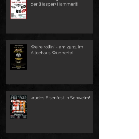
der (Hasper) Hammer!!!
We´re rollin´ - am 29.11. im
Alleehaus Wuppertal
krudes Eisenfest in Schwelm!