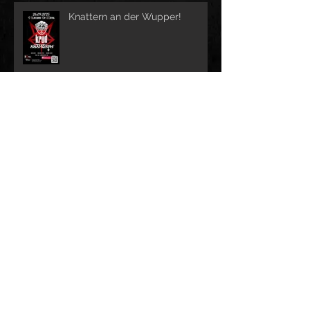
Knattern an der Wupper!
see you in Witten
Video zu "dead to me" ist da!