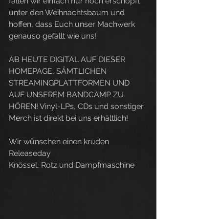
fallen wir einfach nur noch erschöpft 
unter den Weihnachtsbaum und 
hoffen, dass Euch unser Machwerk 
genauso gefällt wie uns!
AB HEUTE DIGITAL AUF DIESER 
HOMEPAGE, SÄMTLICHEN 
STREAMINGPLATTFORMEN UND 
AUF UNSEREM BANDCAMP ZU 
HÖREN! Vinyl-LPs, CDs und sonstiger 
Merch ist direkt bei uns erhältlich! 
Wir wünschen einen kruden 
Releaseday 
Knössel, Rotz und Dampfmaschine