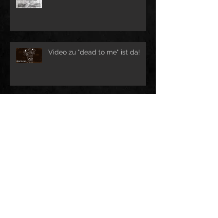
Video zu "dead to me" ist da!
Neue Gigs in 2025
Erster Live-Gig 2025
Archive