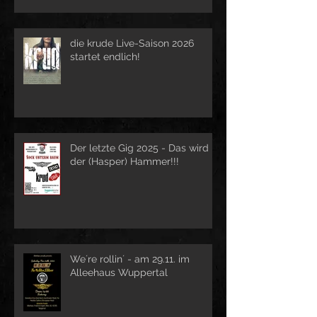
die krude Live-Saison 2026
startet endlich!
Der letzte Gig 2025 - Das wird
der (Hasper) Hammer!!!
We´re rollin´ - am 29.11. im
Alleehaus Wuppertal