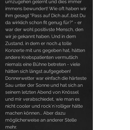
umzugehen gelernt und dies immer 
immens bewundert! Wie oft haben wir 
ihm gesagt "Pass auf Dich auf...bist Du 
da wirklich schon fit genug für?" - er 
war der wohl positivste Mensch, den 
wir je gekannt haben. Und in dem 
Zustand, in dem er noch 4 tolle 
Konzerte mit uns gegeben hat, hätten 
andere Krebspatienten vermutlich 
niemals eine Bühne betreten - viele 
hätten sich längst aufgegeben! 
Donnerwetter war einfach die härteste 
Sau unter der Sonne und hat sich an 
seinem letzten Abend von Knössel 
und mir verabschiedet, wie man es 
nicht cooler und rock´n´rolliger hätte 
machen können... Aber dazu 
möglicherweise an anderer Stelle 
mehr.