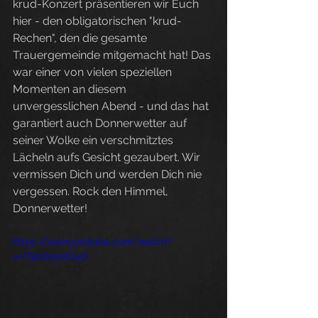
krud-Konzert präsentieren wir Euch 
hier - den obligatorischen "krud-
Rechen", den die gesamte 
Trauergemeinde mitgemacht hat! Das 
war einer von vielen speziellen 
Momenten an diesem 
unvergesslichen Abend - und das hat 
garantiert auch Donnerwetter auf 
seiner Wolke ein verschmitztes 
Lächeln aufs Gesicht gezaubert. Wir 
vermissen Dich und werden Dich nie 
vergessen. Rock den Himmel, 
Donnerwetter!
https://www.youtube.com/watch?
v=fTe0SrpHOuQ