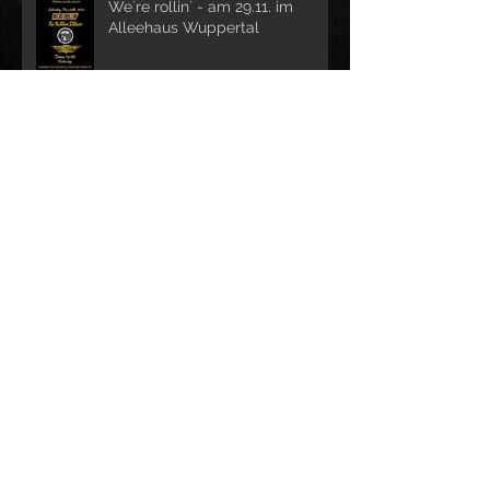
We´re rollin´ - am 29.11. im
Alleehaus Wuppertal
krudes Eisenfest in Schwelm!
Knattern an der Wupper!